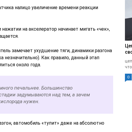
атчика налицо увеличение времени реакции
и нажатии на акселератор начинает мигать «чек»,
ащается.
Це
тель замечает ухудшение тяги, динамики разгона
св
а незначительно). Как правило, данный этап
цеп
иться около года.
что
0
амного печальнее. Большинство
стадии задумываются над тем, а зачем
кислорода нужен.
згон, автомобиль «тупит» даже на абсолютно