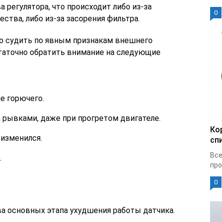
а регулятора, что происходит либо из-за
0
ства, либо из-за засорения фильтра.
о судить по явным признакам внешнего
статочно обратить внимание на следующие
е горючего.
 рывками, даже при прогретом двигателе.
Ко
 изменился.
сп
Все
.
про
0
ва основных этапа ухудшения работы датчика.