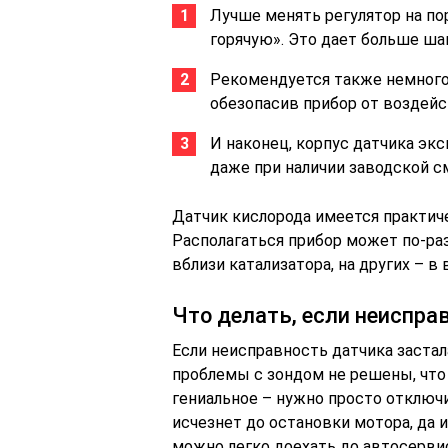
Лучше менять регулятор на по
горячую». Это дает больше ша
Рекомендуется также немного 
обезопасив прибор от воздейст
И наконец, корпус датчика эк
даже при наличии заводской с
Датчик кислорода имеется практич
Располагаться прибор может по-ра
вблизи катализатора, на других – в
Что делать, если неиспра
Если неисправность датчика застала
проблемы с зондом не решены, чт
гениальное – нужно просто отключи
исчезнет до остановки мотора, да и
можно легко доехать до автосервис