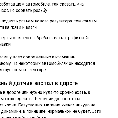
работавшем автомобиле, так сказать, «на
нсов не сорвать резьбу.
поднять разъем нового регулятора, тем самым,
вия грязи и влаги.
сперты советуют обрабатывать «графиткой»,
мазки.
ески у всех современных автомашин.
зному. На некоторых автомобилях он находится
 выпускном коллекторе.
вный датчик застал в дороге
 в дороге или нужно куда-то срочно ехать, а
о можно сделать? Решение до простоты
ть зонд. Безусловно, мигание «чека» никуда не
 динамики, в принципе, нормальной не будет. Зато
а, пусть и без удобств.