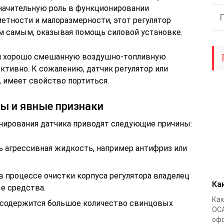
начительную роль в функционировании
етности и малоразмерности, этот регулятор
м самым, оказывая помощь силовой установке.
ий хорошо смешанную воздушно-топливную
ктивно. К сожалению, датчик регулятор или
, имеет свойство портиться.
ы и явные признаки
нирования датчика приводят следующие причины:
ь агрессивная жидкость, например антифриз или
в процессе очистки корпуса регулятора владелец
Ка
е средства.
Как
 содержится большое количество свинцовых
ОСА
офо