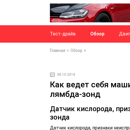
Тест-драйв
Обзор
Двиг
Главная
Обзор
08.10.2018
Как ведет себя маши
лямбда-зонд
Датчик кислорода, при
зонда
Датчик кислорода, признаки неисп