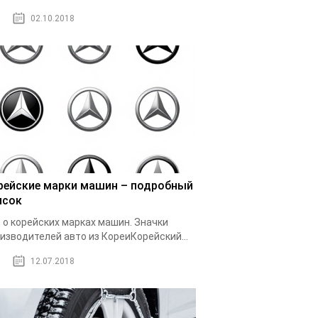
02.10.2018
рейские марки машин – подробный
исок
 о корейских марках машин. Значки
изводителей авто из КореиКорейский...
12.07.2018