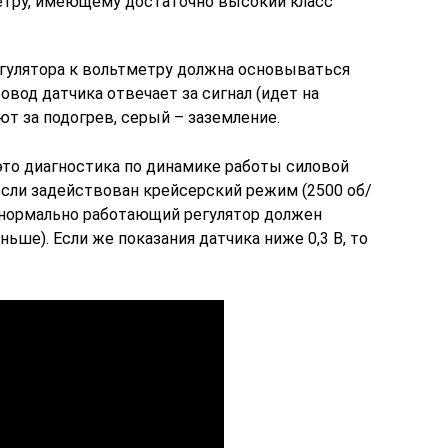
етру, имеющему достаточно высокий класс
гулятора к вольтметру должна основываться
овод датчика отвечает за сигнал (идет на
ют за подогрев, серый – заземление.
это диагностика по динамике работы силовой
если задействован крейсерский режим (2500 об/
е нормально работающий регулятор должен
ньше). Если же показания датчика ниже 0,3 В, то